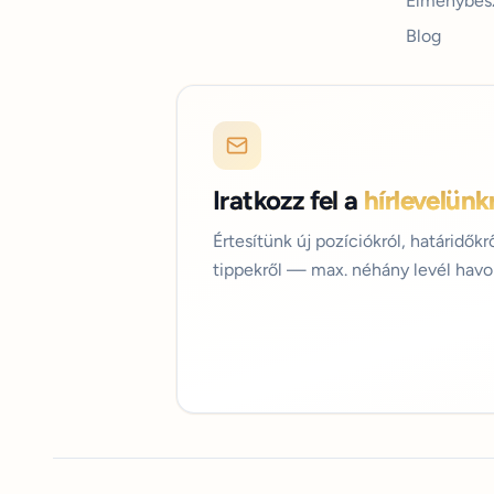
Élménybes
Blog
Iratkozz fel a
hírlevelünk
Értesítünk új pozíciókról, határidők
tippekről — max. néhány levél havo