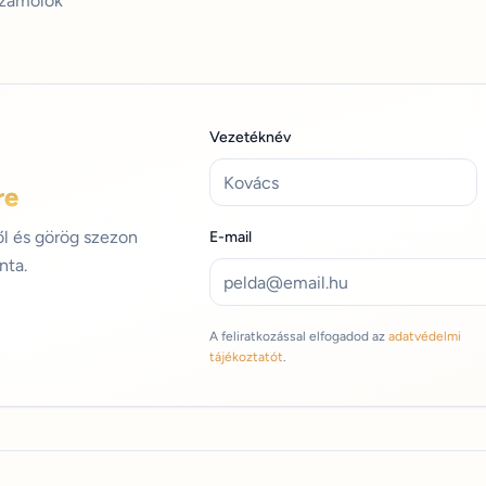
zámolók
Vezetéknév
re
ről és görög szezon
E-mail
nta.
A feliratkozással elfogadod az
adatvédelmi
tájékoztatót
.