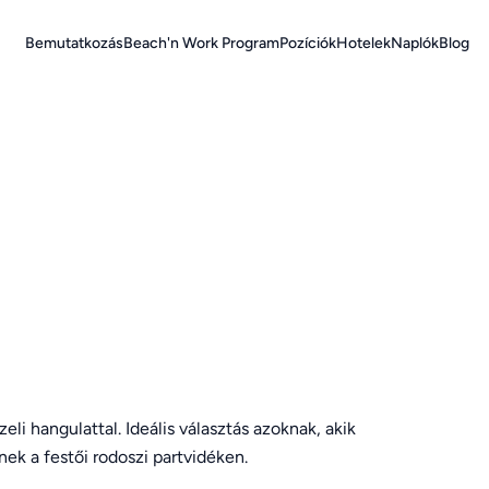
Bemutatkozás
Beach'n Work Program
Pozíciók
Hotelek
Naplók
Blog
li hangulattal. Ideális választás azoknak, akik
ek a festői rodoszi partvidéken.