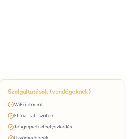
Szolgáltatások (vendégeknek)
WiFi internet
Klimatisált szobák
Tengerparti elhelyezkedés
Úszómedencék