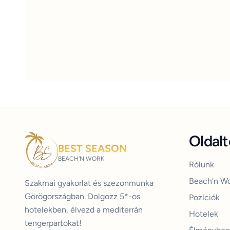
Oldal
BEST SEASON
BEACH'N WORK
Rólunk
Beach'n Wo
Szakmai gyakorlat és szezonmunka
Görögországban. Dolgozz 5*-os
Pozíciók
hotelekben, élvezd a mediterrán
Hotelek
tengerpartokat!