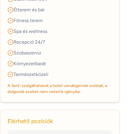
Étterem és bár
Fitness terem
Spa és wellness
Recepció 24/7
Szobaszerviz
Környezetbarát
Természetközeli
A fenti szolgáltatások a hotel vendégeinek szólnak, a
dolgozók ezeket nem vehetik igénybe.
Elérhető pozíciók