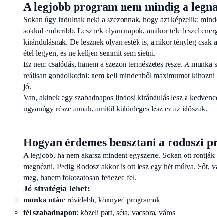
A legjobb program nem mindig a leg
Sokan úgy indulnak neki a szezonnak, hogy azt képzelik: mind
sokkal emberibb. Lesznek olyan napok, amikor tele leszel ene
kirándulásnak. De lesznek olyan esték is, amikor tényleg csak 
étel legyen, és ne kelljen semmit sem sietni.
Ez nem csalódás, hanem a szezon természetes része. A munka so
reálisan gondolkodni: nem kell mindenből maximumot kihozni m
jó.
Van, akinek egy szabadnapos lindosi kirándulás lesz a kedvence
ugyanúgy része annak, amitől különleges lesz ez az időszak.
Hogyan érdemes beosztani a rodoszi p
A legjobb, ha nem akarsz mindent egyszerre. Sokan ott rontják 
megnézni. Pedig Rodosz akkor is ott lesz egy hét múlva. Sőt, 
meg, hanem fokozatosan fedezed fel.
Jó stratégia lehet:
munka után
: rövidebb, könnyed programok
fél szabadnapon
: közeli part, séta, vacsora, város