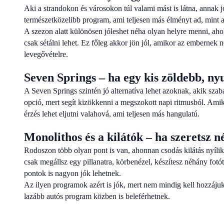
Aki a strandokon és városokon túl valami mást is látna, annak 
természetközelibb program, ami teljesen más élményt ad, mint a 
A szezon alatt különösen jóleshet néha olyan helyre menni, aho
csak sétálni lehet. Ez főleg akkor jön jól, amikor az embernek
levegővételre.
Seven Springs – ha egy kis zöldebb, 
A Seven Springs szintén jó alternatíva lehet azoknak, akik szab
opció, mert segít kizökkenni a megszokott napi ritmusból. Ami
érzés lehet eljutni valahová, ami teljesen más hangulatú.
Monolithos és a kilátók – ha szeretsz n
Rodoszon több olyan pont is van, ahonnan csodás kilátás nyílik 
csak megállsz egy pillanatra, körbenézel, készítesz néhány fotó
pontok is nagyon jók lehetnek.
Az ilyen programok azért is jók, mert nem mindig kell hozzáju
lazább autós program közben is beleférhetnek.