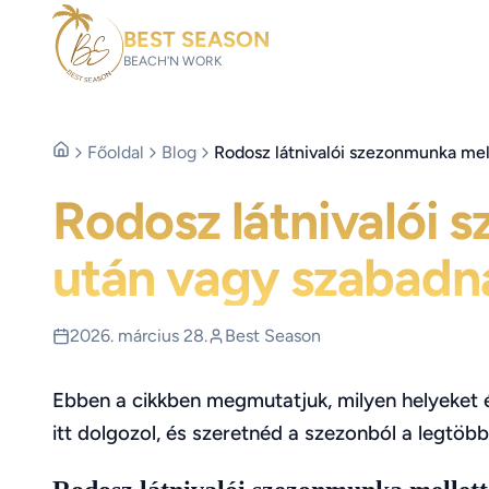
BEST SEASON
BEACH'N WORK
Főoldal
Blog
Rodosz látnivalói szezonmunka me
Rodosz látnivalói 
után vagy szabad
2026. március 28.
Best Season
Ebben a cikkben megmutatjuk, milyen helyeket 
itt dolgozol, és szeretnéd a szezonból a legtöbb