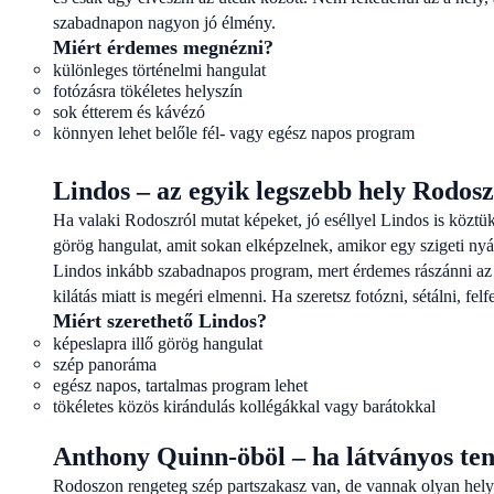
szabadnapon nagyon jó élmény.
Miért érdemes megnézni?
különleges történelmi hangulat
fotózásra tökéletes helyszín
sok étterem és kávézó
könnyen lehet belőle fél- vagy egész napos program
Lindos – az egyik legszebb hely Rodos
Ha valaki Rodoszról mutat képeket, jó eséllyel Lindos is köztük 
görög hangulat, amit sokan elképzelnek, amikor egy szigeti ny
Lindos inkább szabadnapos program, mert érdemes rászánni az i
kilátás miatt is megéri elmenni. Ha szeretsz fotózni, sétálni, fel
Miért szerethető Lindos?
képeslapra illő görög hangulat
szép panoráma
egész napos, tartalmas program lehet
tökéletes közös kirándulás kollégákkal vagy barátokkal
Anthony Quinn-öböl – ha látványos ten
Rodoszon rengeteg szép partszakasz van, de vannak olyan h