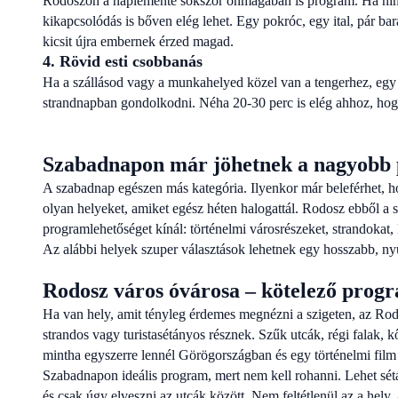
Rodoszon a naplemente sokszor önmagában is program. Ha ninc
kikapcsolódás is bőven elég lehet. Egy pokróc, egy ital, pár bar
kicsit újra embernek érzed magad.
4. Rövid esti csobbanás
Ha a szállásod vagy a munkahelyed közel van a tengerhez, egy 
strandnapban gondolkodni. Néha 20-30 perc is elég ahhoz, hogy
Szabadnapon már jöhetnek a nagyobb
A szabadnap egészen más kategória. Ilyenkor már beleférhet, 
olyan helyeket, amiket egész héten halogattál. Rodosz ebből a 
programlehetőséget kínál: történelmi városrészeket, strandokat, k
Az alábbi helyek szuper választások lehetnek egy hosszabb, n
Rodosz város óvárosa – kötelező progr
Ha van hely, amit tényleg érdemes megnézni a szigeten, az Ro
strandos vagy turistasétányos résznek. Szűk utcák, régi falak, kő
mintha egyszerre lennél Görögországban és egy történelmi film 
Szabadnapon ideális program, mert nem kell rohanni. Lehet sétá
és csak úgy elveszni az utcák között. Nem feltétlenül az a hel