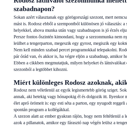
Rodosz látnivalói szezonmunka mellet
szabadnapon?
Sokan azért választanak egy görögországi szezont, mert nemcs
mást is. Rodosz ebből a szempontból különösen jó választás: a s
helyekkel, ahova munka után vagy szabadnapon is jó érzés eljut
Persze fontos őszintén kimondani, hogy a szezonmunka nem nya
leülhet a tengerparton, megeszik egy gyrost, megiszik egy kokté
Nem kell minden szabad percet programokkal telepakolni. Rodosz
pár órád van, és akkor is, ha végre eljön a szabadnap, amikor h
Ebben a cikkben megmutatjuk, milyen helyeket és látnivalókat 
szezonból a legtöbbet kihozni.
Miért különleges Rodosz azoknak, akik i
Rodosz nem véletlenül az egyik legismertebb görög sziget. Soka
annak, aki hetekig vagy hónapokig él és dolgozik itt. Ilyenkor
élet apró örömeit is: egy esti séta a parton, egy nyugodt regg
spontán program a kollégákkal.
A szezon alatt az ember gyakran rájön, hogy nem feltétlenül 
azok a pillanatok, amikor egy fárasztó nap végén leülsz a tenger