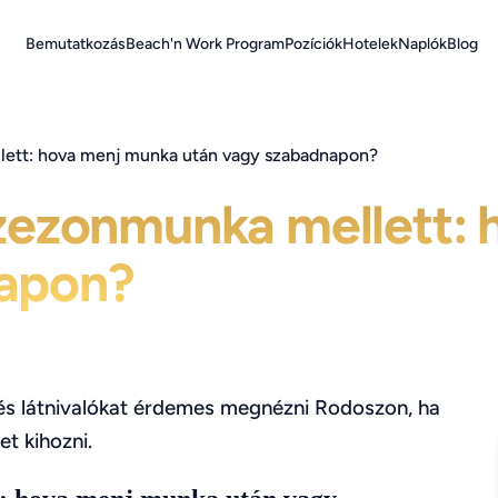
Bemutatkozás
Beach'n Work Program
Pozíciók
Hotelek
Naplók
Blog
llett: hova menj munka után vagy szabadnapon?
szezonmunka mellett:
napon?
és látnivalókat érdemes megnézni Rodoszon, ha
et kihozni.