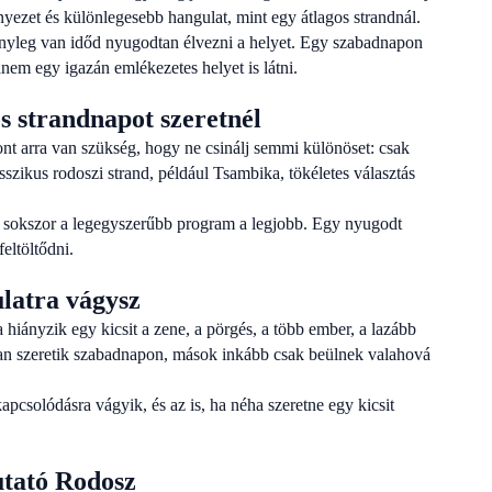
yezet és különlegesebb hangulat, mint egy átlagos strandnál.
ényleg van időd nyugodtan élvezni a helyet. Egy szabadnapon
anem egy igazán emlékezetes helyet is látni.
s strandnapot szeretnél
 arra van szükség, hogy ne csinálj semmi különöset: csak
asszikus rodoszi strand, például Tsambika, tökéletes választás
 sokszor a legegyszerűbb program a legjobb. Egy nyugodt
feltöltődni.
ulatra vágysz
 hiányzik egy kicsit a zene, a pörgés, a több ember, a lazább
obban szeretik szabadnapon, mások inkább csak beülnek valahová
csolódásra vágyik, és az is, ha néha szeretne egy kicsit
utató Rodosz