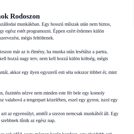
mok Rodoszon
a szállodai munkákban. Egy hosszú műszak után nem biztos,
gy egész estét programozni. Éppen ezért érdemes külön
zervezést, mégis feltöltenek.
szon már az is élmény, ha munka után lesétálsz a partra,
 kell hozzá nagy terv, nem kell hozzá külön költség, mégis
ntál, akkor egy ilyen egyszerű esti séta sokszor többet ér, mint
en, őszintén nézve nem minden este fér bele egy komoly
z valahová a tengerpart közelében, eszel egy gyrost, iszol egy
 azt az egyensúlyt, amitől a szezon nemcsak munkából áll. Egy
l szebbnek tűnik az egész nap.