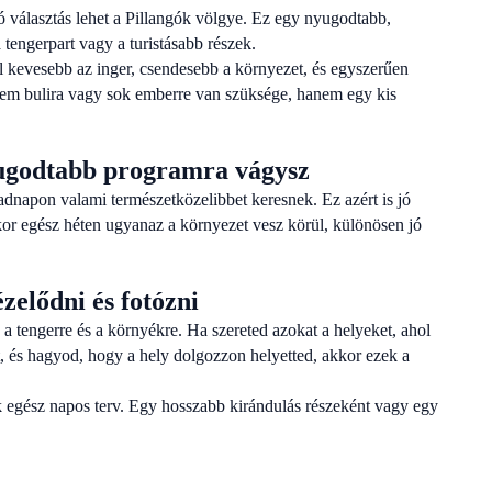
jó választás lehet a Pillangók völgye. Ez egy nyugodtabb,
tengerpart vagy a turistásabb részek.
l kevesebb az inger, csendesebb a környezet, és egyszerűen
 nem bulira vagy sok emberre van szüksége, hanem egy kis
nyugodtabb programra vágysz
adnapon valami természetközelibbet keresnek. Ez azért is jó
kor egész héten ugyanaz a környezet vesz körül, különösen jó
ézelődni és fotózni
a tengerre és a környékre. Ha szereted azokat a helyeket, ahol
t, és hagyod, hogy a hely dolgozzon helyetted, akkor ezek a
k egész napos terv. Egy hosszabb kirándulás részeként vagy egy