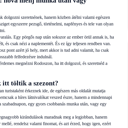
t: hova menj munka után vagy
ak dolgozni szeretnének, hanem közben átélni valami egészen
ziget egyszerre pezsgő, történelmi, napfényes és tele van olyan
ni.
ralás. Egy pörgős nap után sokszor az ember örül annak is, ha
lt, és csak nézi a naplementét. És ez így teljesen rendben van.
 pont azért jó hely, mert akkor is tud adni valamit, ha csak
osszabb felfedezésre indulnál.
érdemes megnézni Rodoszon, ha itt dolgozol, és szeretnéd a
tt töltik a szezont?
n turistaként érkeznek ide, de egészen más oldalát mutatja
 nemcsak a híres látnivalókat veszed észre, hanem a mindennapi
eli a szabadnapon, egy gyors csobbanás munka után, vagy egy
a legnagyobb kirándulások maradnak meg a legjobban, hanem
 mellé, rendelsz valami finomat, és azt érzed, hogy igen, ezért