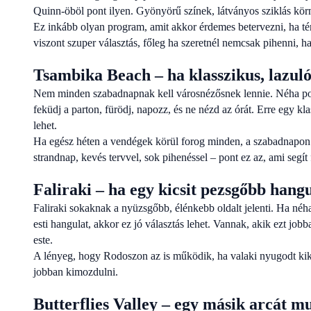
Quinn-öböl pont ilyen. Gyönyörű színek, látványos sziklás körn
Ez inkább olyan program, amit akkor érdemes betervezni, ha t
viszont szuper választás, főleg ha szeretnél nemcsak pihenni, h
Tsambika Beach – ha klasszikus, lazuló
Nem minden szabadnapnak kell városnézősnek lennie. Néha pont
feküdj a parton, fürödj, napozz, és ne nézd az órát. Erre egy kl
lehet.
Ha egész héten a vendégek körül forog minden, a szabadnapon
strandnap, kevés tervvel, sok pihenéssel – pont ez az, ami segít 
Faliraki – ha egy kicsit pezsgőbb hang
Faliraki sokaknak a nyüzsgőbb, élénkebb oldalt jelenti. Ha néha
esti hangulat, akkor ez jó választás lehet. Vannak, akik ezt j
este.
A lényeg, hogy Rodoszon az is működik, ha valaki nyugodt kikap
jobban kimozdulni.
Butterflies Valley – egy másik arcát m