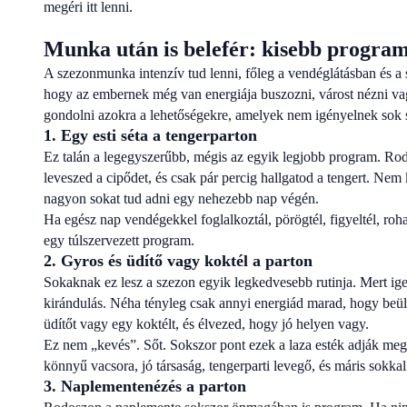
megéri itt lenni.
Munka után is belefér: kisebb progra
A szezonmunka intenzív tud lenni, főleg a vendéglátásban és 
hogy az embernek még van energiája buszozni, várost nézni va
gondolni azokra a lehetőségekre, amelyek nem igényelnek sok s
1. Egy esti séta a tengerparton
Ez talán a legegyszerűbb, mégis az egyik legjobb program. Rodo
leveszed a cipődet, és csak pár percig hallgatod a tengert. Nem
nagyon sokat tud adni egy nehezebb nap végén.
Ha egész nap vendégekkel foglalkoztál, pörögtél, figyeltél, roha
egy túlszervezett program.
2. Gyros és üdítő vagy koktél a parton
Sokaknak ez lesz a szezon egyik legkedvesebb rutinja. Mert ig
kirándulás. Néha tényleg csak annyi energiád marad, hogy beüls
üdítőt vagy egy koktélt, és élvezed, hogy jó helyen vagy.
Ez nem „kevés”. Sőt. Sokszor pont ezek a laza esték adják meg
könnyű vacsora, jó társaság, tengerparti levegő, és máris sokka
3. Naplementenézés a parton