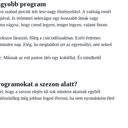
nagyobb program
en szabad percük tele lesz nagy élményekkel. A valóság ennél
rgiával, és örömmel nekivágsz egy hosszabb útnak vagy
arra vágysz, hogy csend legyen, tenger legyen, valami finom
kszor fárasztó, főleg a csúcsidőszakban. Ezért érdemes
inden nap. Elég, ha megtalálod azt az egyensúlyt, ami neked
. Másnak az esti parton ülés egy koktéllal. És mindkettő
rogramokat a szezon alatt?
el, hogy a szezon elején túl sok mindent akarnak egyből
valószínűleg még jobban fogod élvezni, ha nem nyomásként éled