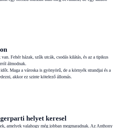
zon
van. Fehér házak, szűk utcák, csodás kilátás, és az a tipikus
árról álmodnak.
dőt. Maga a városka is gyönyörű, de a környék strandjai és a
fedezni, akkor ez szinte kötelező állomás.
gerparti helyet keresel
elyek, amelyek valahogy még jobban megmaradnak. Az Anthony